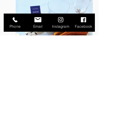
Phone
Email
Instagram
Facebook
Vous souhaitez acheter ce produit ?
Rendez-vous dans la rubrique
TARIFS