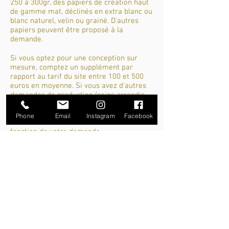
250 à 300gr, des papiers de création haut
de gamme mat, déclinés en extra blanc ou
blanc naturel, velin ou grainé. D'autres
papiers peuvent être proposé à la
demande.
Si vous optez pour une conception sur
mesure, comptez un supplément par
rapport au tarif du site entre 100 et 500
euros en moyenne. Si vous avez d'autres
demandes de production (coins arrondis,
perçage, forme de découpe, dorure
cuivrée ou sur mesure ...) ça peut être
Phone
Email
Instagram
Facebook
entre 25 euros comme 1000 euros en
fonction de votre demande.
Vous souhaitez acheter ce type de produit
?
Contactez-moi par E-mail ou par
téléphone.